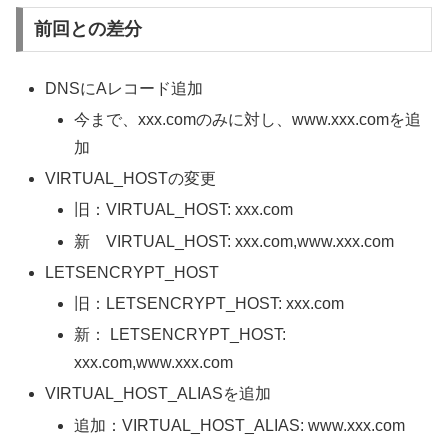
前回との差分
DNSにAレコード追加
今まで、xxx.comのみに対し、www.xxx.comを追
加
VIRTUAL_HOSTの変更
旧：VIRTUAL_HOST: xxx.com
新 VIRTUAL_HOST: xxx.com,www.xxx.com
LETSENCRYPT_HOST
旧：LETSENCRYPT_HOST: xxx.com
新： LETSENCRYPT_HOST:
xxx.com,www.xxx.com
VIRTUAL_HOST_ALIASを追加
追加：VIRTUAL_HOST_ALIAS: www.xxx.com