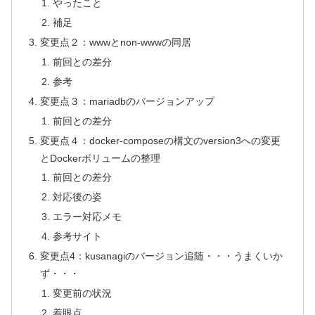
やったこと
補足
変更点２：wwwとnon-wwwの同居
前回との差分
参考
変更点３：mariadbのバージョンアップ
前回との差分
変更点４：docker-composeの構文のversion3への変更
とDockerボリュームの整理
前回との差分
対応後の姿
エラー対応メモ
参考サイト
変更点4：kusanagiのバージョン追随・・・うまくいか
ず・・・
変更前の状況
着眼点