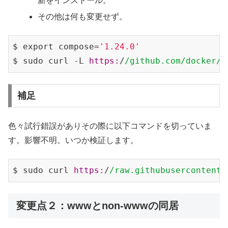
新をインストール。
その他は何も変更せず。
$ export compose=
'1.24.0'
$ sudo curl -L 
https:
/
/github.com/docker
/c
補足
色々試行錯誤がありその際に以下コマンドを切っていま
す。影響不明。いつか検証します。
$ sudo curl 
https:
/
/raw.githubusercontent.
変更点２：wwwとnon-wwwの同居