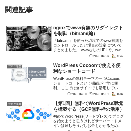
関連記事
nginxでwww有無のリダイレクト
ブログ運営
を制御（bitnami編）
「bitnami」を使った環境でのwww有無を
コントロールしたい場合の設定について
まとめました。 wwwなしのURLで、www
ありのURLが表示可能となるように設定
taka
2020.04.26
するのが目標です。
WordPress Cocoonで使える便
ブログ運営
利なショートコード
WordPressの無料テーマの一つCocoon。
ショートコードという機能が非常に便
利。ここでは当サイトでも活用している
ショートコードを紹介。
taka
2020.04.30
2020.05.01
【第1回】無料でWordPress環境
ブログ運営
を構築する（GCP無料枠の活用）
初めてWordPress(ワードプレス)でブログ
を始めようと思うけれどサーバー・ドメ
インは難しそうだしお金もかかるためら
っている方。本記事では、初心者向けに