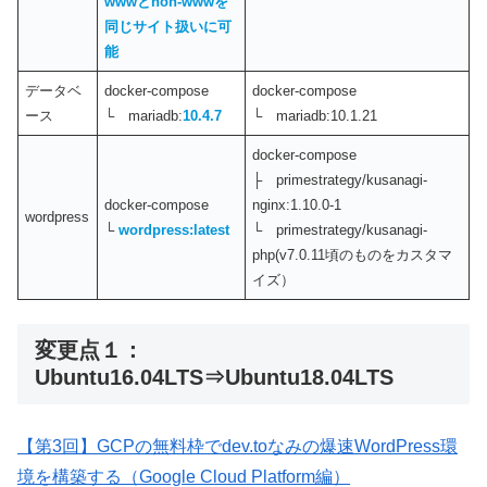
wwwとnon-wwwを
同じサイト扱いに可
能
データベ
docker-compose
docker-compose
ース
└ mariadb:
10.4.7
└ mariadb:10.1.21
docker-compose
├ primestrategy/kusanagi-
docker-compose
nginx:1.10.0-1
wordpress
└
wordpress:latest
└ primestrategy/kusanagi-
php(v7.0.11頃のものをカスタマ
イズ）
変更点１：
Ubuntu16.04LTS⇒Ubuntu18.04LTS
【第3回】GCPの無料枠でdev.toなみの爆速WordPress環
境を構築する（Google Cloud Platform編）