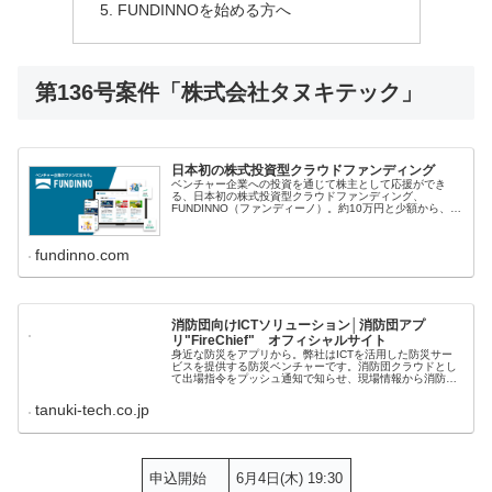
FUNDINNOを始める方へ
第136号案件「株式会社タヌキテック」
日本初の株式投資型クラウドファンディング
ベンチャー企業への投資を通じて株主として応援ができ
る、日本初の株式投資型クラウドファンディング、
FUNDINNO（ファンディーノ）。約10万円と少額から、個
人投資家の方にもベンチャー投資（エンジェル投資）がで
きる、という選択肢を創り出しまし...
fundinno.com
消防団向けICTソリューション│消防団アプ
リ"FireChief" オフィシャルサイト
身近な防災をアプリから。弊社はICTを活用した防災サー
ビスを提供する防災ベンチャーです。消防団クラウドとし
て出場指令をプッシュ通知で知らせ、現場情報から消防団
員の動態に応じた報告入力画面と現場での動態管理、平常
時ではスケジュール管理や日報作...
tanuki-tech.co.jp
申込開始
6月4日(木) 19:30