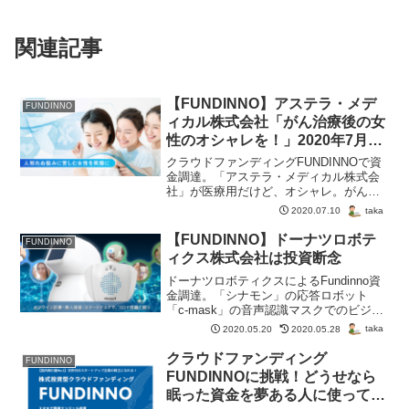
関連記事
【FUNDINNO】アステラ・メデ
FUNDINNO
ィカル株式会社「がん治療後の女
性のオシャレを！」2020年7月16
日（木） 19:30申込開始
クラウドファンディングFUNDINNOで資
金調達。「アステラ・メディカル株式会
社」が医療用だけど、オシャレ。がん治
療後の苦痛と闘う推定15万人の女性を笑
taka
2020.07.10
顔にする「アステラ・メディカル」
【FUNDINNO】ドーナツロボテ
FUNDINNO
ィクス株式会社は投資断念
ドーナツロボティクスによるFundinno資
金調達。「シナモン」の応答ロボット
「c-mask」の音声認識マスクでのビジネ
スで、当日中に目標・上限を突破。コロ
taka
2020.05.20
2020.05.28
ナ後を踏まえた期待のビジネスだった
が、軍資金や直感的に魅力不足は断念。
クラウドファンディング
FUNDINNO
FUNDINNOに挑戦！どうせなら
眠った資金を夢ある人に使っても