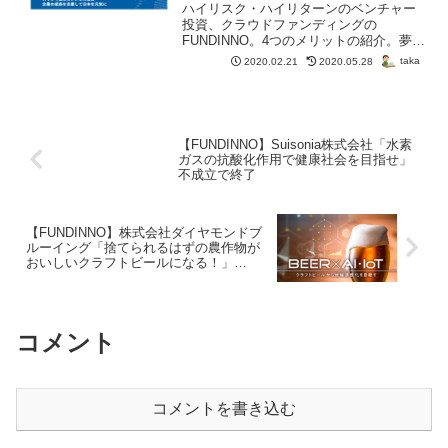
らおう
ハイリスク・ハイリターンのベンチャー
投資、クラウドファンディングの
FUNDINNO。4つのメリットの紹介。夢と
アイディアを持つ人へ余剰金を託してみ
taka
2020.02.21
2020.05.28
ませんか。
【FUNDINNO】Suisonia株式会社「水素
ガスの抗酸化作用で健康社会を目指せ」
不成立で終了
【FUNDINNO】株式会社ダイヤモンドブ
ルーイング「捨てられるはずの農作物が
おいしいクラフトビールになる！」
262%で成立！
コメント
コメントを書き込む