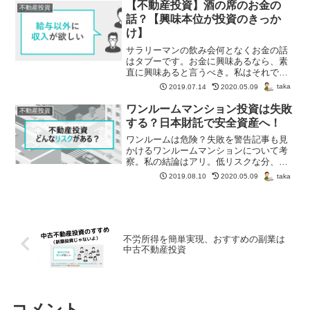
【不動産投資】酒の席のお金の
不動産投資
話？【興味本位が投資のきっか
け】
サラリーマンの飲み会何となくお金の話
はタブーです。お金に興味あるなら、素
直に興味あると言うべき。私はそれで、
日本財託さんに出会い不動産投資を開始
taka
2019.07.14
2020.05.09
できました。
ワンルームマンション投資は失敗
不動産投資
する？日本財託で安全資産へ！
ワンルームは危険？失敗を警告記事も見
かけるワンルームマンションについて考
察。私の結論はアリ。低リスクな分、コ
ントロールしやすいしオススメです。
taka
2019.08.10
2020.05.09
不労所得を簡単実現、おすすめの副業は
中古不動産投資
コメント