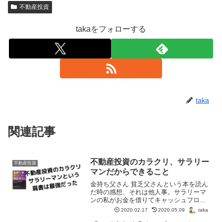
不動産投資
takaをフォローする
taka
関連記事
不動産投資のカラクリ、サラリー
不動産投資
マンだからできること
金持ち父さん 貧乏父さんという本を読ん
だ時の感想、それは他人事。サラリーマ
ンの私がお金を借りてキャッシュフロー
を回すことなんて別世界だと思ってた。
taka
2020.02.17
2020.05.09
第一歩を踏み出すまでは・・・