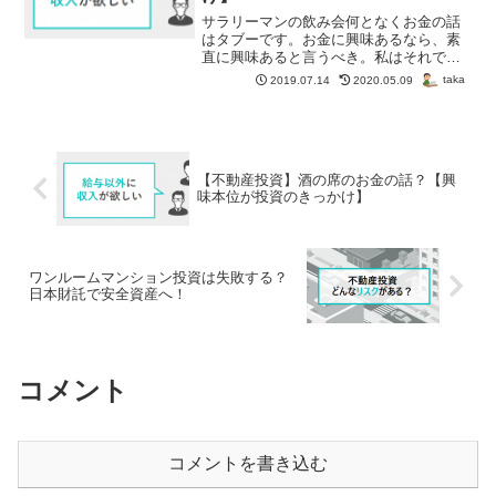
サラリーマンの飲み会何となくお金の話
はタブーです。お金に興味あるなら、素
直に興味あると言うべき。私はそれで、
日本財託さんに出会い不動産投資を開始
taka
2019.07.14
2020.05.09
できました。
【不動産投資】酒の席のお金の話？【興
味本位が投資のきっかけ】
ワンルームマンション投資は失敗する？
日本財託で安全資産へ！
コメント
コメントを書き込む