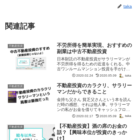
taka
関連記事
不労所得を簡単実現、おすすめの
不動産投資
副業は中古不動産投資
日本財託の不動産投資がサラリーマンが
不労所得を得るための近道をくれる。中
古ワンルームマンション投資を手がけ、
万全の管理体制から入居率は脅威の
taka
2020.02.24
2020.05.09
99.71%。無理な営業は一切なく安心でき
る長年の実績。是非説明会を聞いてみて
不動産投資のカラクリ、サラリー
不動産投資
欲しい。
マンだからできること
金持ち父さん 貧乏父さんという本を読ん
だ時の感想、それは他人事。サラリーマ
ンの私がお金を借りてキャッシュフロー
を回すことなんて別世界だと思ってた。
taka
2020.02.17
2020.05.09
第一歩を踏み出すまでは・・・
【不動産投資】酒の席のお金の
不動産投資
話？【興味本位が投資のきっか
け】