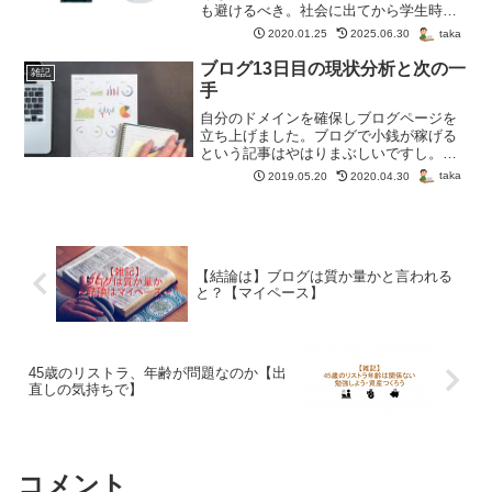
も避けるべき。社会に出てから学生時代
のノリで話題して旧友を失うなんてこと
taka
2020.01.25
2025.06.30
も？要注意です！
ブログ13日目の現状分析と次の一
雑記
手
自分のドメインを確保しブログページを
立ち上げました。ブログで小銭が稼げる
という記事はやはりまぶしいですし。で
も惰性でブログを続けようとすれば、小
taka
2019.05.20
2020.04.30
銭すら難しいのだろうと思い始めていま
す。この記事は、そんな今の考えをつら
つらと書いたものです。
【結論は】ブログは質か量かと言われる
と？【マイペース】
45歳のリストラ、年齢が問題なのか【出
直しの気持ちで】
コメント