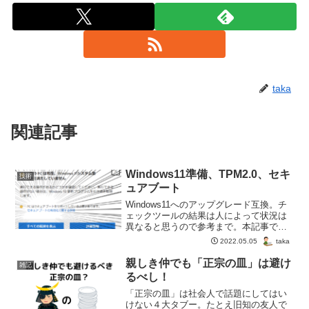
taka
関連記事
Windows11準備、TPM2.0、セキ
技術
ュアブート
Windows11へのアップグレード互換。チ
ェックツールの結果は人によって状況は
異なると思うので参考まで。本記事で
は、TPM2.0とセキュアブートについての
taka
2022.05.05
対処法です。後半は蛇足なのでして無駄
に苦労した話を書いてます。※本記事の
親しき仲でも「正宗の皿」は避け
雑記
内容を参考に...
るべし！
「正宗の皿」は社会人で話題にしてはい
けない４大タブー。たとえ旧知の友人で