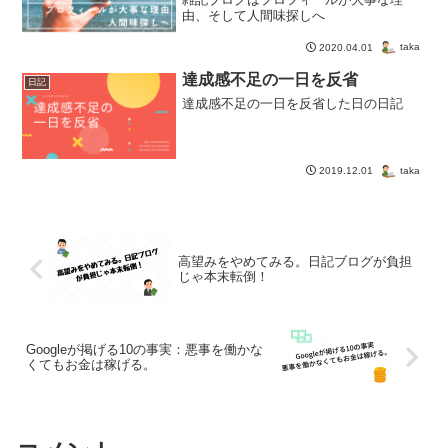
由、そして人間味探しへ
taka
2020.04.01
達成感不足の一日を反省
日記
達成感不足の一日を反省した日の日記
taka
2019.12.01
高望みをやめてみる。日記ブログが負担
じゃ本末転倒！
Googleが掲げる10の事実：悪事を働かな
くてもお金は稼げる。