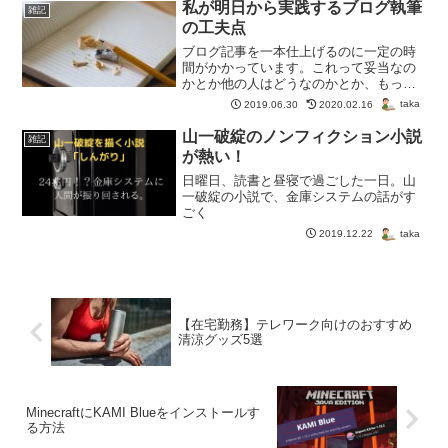
意が必要です。まとめたので参考にして
私が明日から実践するブログ執筆
雑記
ください。
の工夫点
ブログ記事を一本仕上げるのに一定の時
間がかかっています。これって妥当なの
かとか他の人はどうなのかとか、もっと
工夫できないのかなどを考察してみまし
taka
2019.06.30
2020.02.16
た。
山一破綻のノンフィクション小説
雑記
が熱い！
日曜日、読書と昼寝で過ごした一日。山
一破綻の小説で、金庫システムの話がす
ごく
taka
2019.12.22
【在宅勤務】テレワーク向けのおすすめ
清涼グッズ5選
MinecraftにKAMI Blueをインストールす
る方法