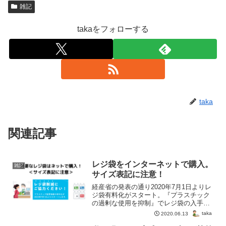
雑記
takaをフォローする
taka
関連記事
レジ袋をインターネットで購入。
雑記
サイズ表記に注意！
経産省の発表の通り2020年7月1日よりレ
ジ袋有料化がスタート。『プラスチック
の過剰な使用を抑制』でレジ袋の入手機
会が激減しました。レジ袋はインターネ
taka
2020.06.13
ットで購入できますがサイズ表記には注