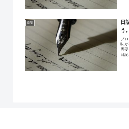
日
日記
う
ブロ
味が
需要
日記
考え