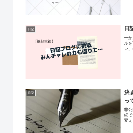
日
日記
一か
ルを
レ」
決
日記
っ
非公
続で
変え