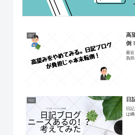
高
日記
倒
最近
負担
日
日記
日記
は継