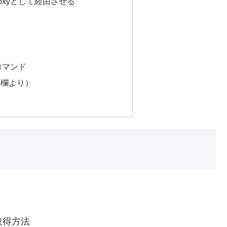
roxyとして経由させる
uコマンド
要欄より）
タ取得方法