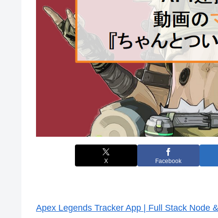
X
Facebook
Apex Legends Tracker App | Full Stack Node &