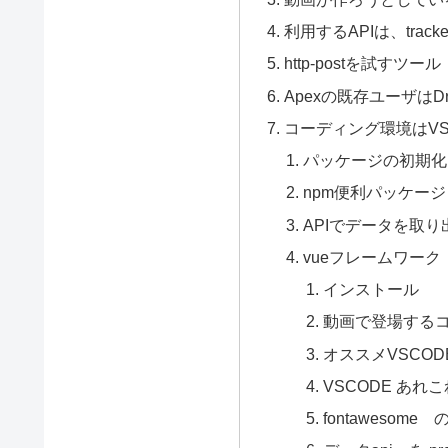
利用するAPIは、tracker
http-postを試すツール：
Apexの既存ユーザはD
コーディング環境はVS
パッケージの初期化＝np
npm便利パッケージ
APIでデータを取
vueフレームワーク
インストール
動画で登場する
オススメVSCO
VSCODE あれこ
fontawesome