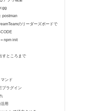
.gg
postman
reamTeamのリーダーズボードで
CODE
m init
り出すところまで
コマンド
DEプラグイン
れ
 の活用